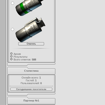
Архив
Результаты
Всего ответов:
588
Статистика
Онлайн всего:
1
Гостей:
1
Пользователей:
0
Сегодняшние посетители
Партнер №1