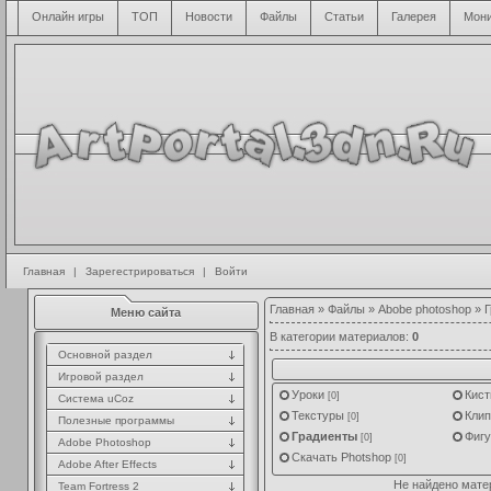
Онлайн игры
ТОП
Новости
Файлы
Статьи
Галерея
Мони
Главная
|
Зарегестрироваться
|
Войти
Главная
»
Файлы
»
Abobe photoshop
» Г
Меню сайта
В категории материалов
:
0
Основной раздел
Игровой раздел
Уроки
Кист
[0]
Система uCoz
Текстуры
Клип
[0]
Полезные программы
Градиенты
Фиг
[0]
Adobe Photoshop
Скачать Photshop
[0]
Adobe After Effects
Не найдено мате
Team Fortress 2