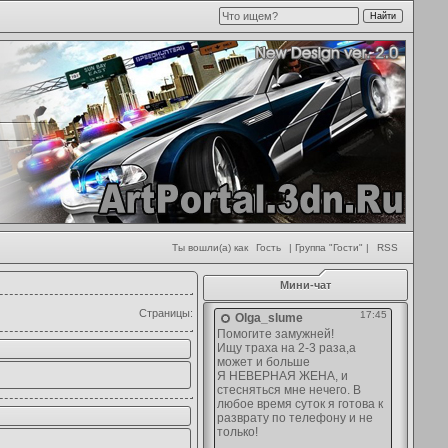
Ты вошли(а) как
Гость
| Группа "Гости" |
RSS
Мини-чат
Страницы
: