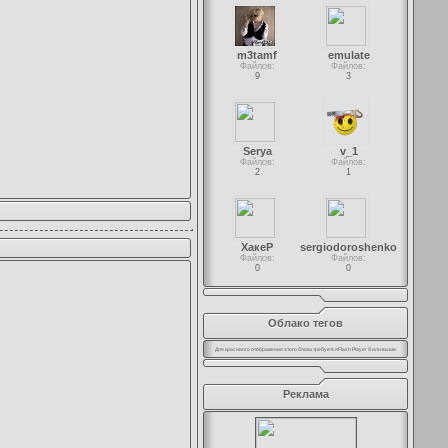
m3tamf
emulate
Файлов:
Файлов:
9
3
Serya
v_1
Файлов:
Файлов:
2
1
ХакеР
sergiodoroshenko
Файлов:
Файлов:
0
0
Облако тегов
Для красивого отображения этого блока требуется
Flash Player 9
или выше.
Реклама