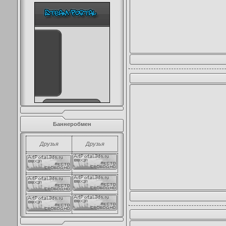
Баннеробмен
Друзья
Друзья