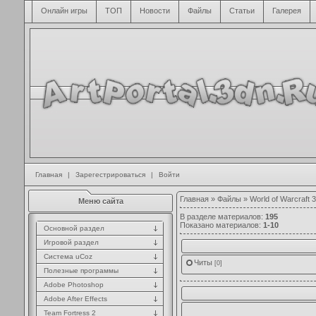
Онлайн игры
ТОП
Новости
Файлы
Статьи
Галерея
Главная
|
Зарегестрироваться
|
Войти
Главная
»
Файлы
» World of Warcraft 3
Меню сайта
В разделе материалов
:
195
Показано материалов
:
1-10
Основной раздел
Игровой раздел
Система uCoz
Читы
[0]
Полезные программы
Adobe Photoshop
Adobe After Effects
Team Fortress 2