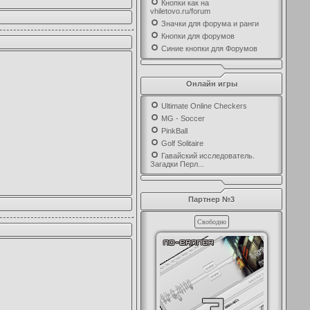
Кнопки как на
vhiletovo.ru/forum
Значки для форума и ранги
Кнопки для форумов
Синие кнопки для Форумов
Онлайн игры
Ultimate Online Checkers
MG - Soccer
PinkBall
Golf Solitaire
Гавайский исследователь.
Загадки Перл...
Партнер №3
Свободно