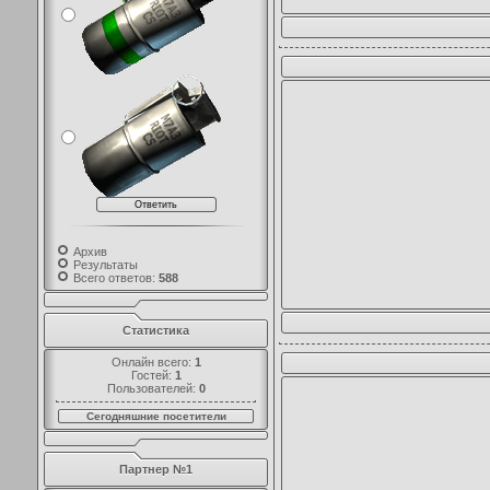
Архив
Результаты
Всего ответов:
588
Статистика
Онлайн всего:
1
Гостей:
1
Пользователей:
0
Сегодняшние посетители
Партнер №1