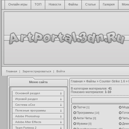
Онлайн игры
ТОП
Новости
Файлы
Статьи
Галерея
Мони
Главная
|
Зарегестрироваться
|
Войти
Главная
»
Файлы
»
Counter-Strike 1.6
» 
Меню сайта
В категории материалов
:
41
Показано материалов
:
1-10
Основной раздел
Игровой раздел
Система uCoz
Патчи
Мод
[1]
Полезные программы
Программы
Гото
[14]
Adobe Photoshop
Анти-Читы
Чит
[0]
Adobe After Effects
Мувики
Дем
[0]
Team Fortress 2