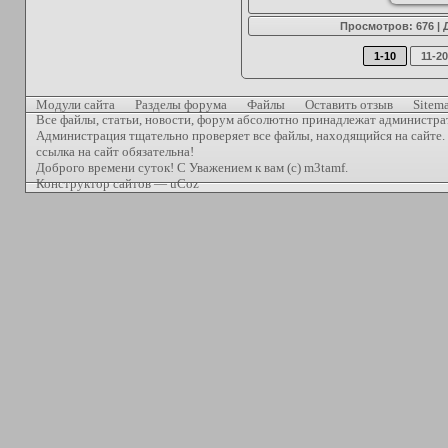
Просмотров: 676 |
1-10
11-20
Модули сайта
Разделы форума
Файлы
Оставить отзыв
Sitem
Все файлы, статьи, новости, форум абсолютно принадлежат администра
Администрация тщательно проверяет все файлы, находящийся на сайте. 
ссылка на сайт обязательна!
Доброго времени суток! С Уважением к вам (с) m3tamf.
Конструктор сайтов
—
uCoz