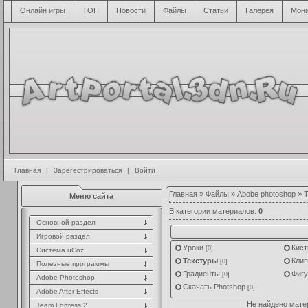
Онлайн игры
ТОП
Новости
Файлы
Статьи
Галерея
Мони
Главная
|
Зарегестрироваться
|
Войти
Главная
»
Файлы
»
Abobe photoshop
» Т
Меню сайта
В категории материалов
:
0
Основной раздел
Игровой раздел
Уроки
Кист
[0]
Система uCoz
Текстуры
Клип
[0]
Полезные программы
Градиенты
Фиг
[0]
Adobe Photoshop
Скачать Photshop
[0]
Adobe After Effects
Не найдено мате
Team Fortress 2