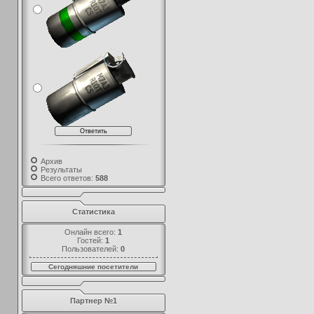
Архив
Результаты
Всего ответов:
588
Статистика
Онлайн всего:
1
Гостей:
1
Пользователей:
0
Сегодняшние посетители
Партнер №1