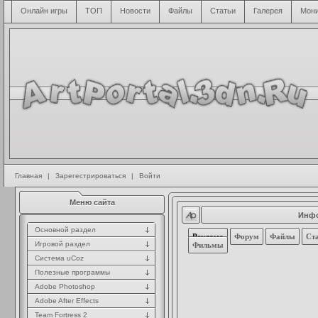
Онлайн игры
ТОП
Новости
Файлы
Статьи
Галерея
Мони
Главная
|
Зарегестрироваться
|
Войти
Меню сайта
Инфо
Основной раздел
Реклама
Форум
Файлы
Ст
Игровой раздел
Фильмы
Система uCoz
Полезные программы
Adobe Photoshop
Adobe After Effects
Team Fortress 2