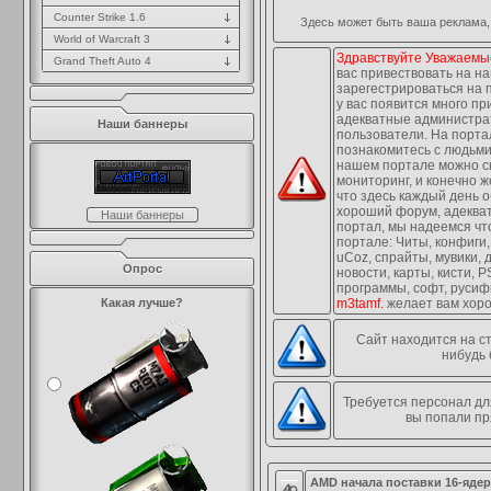
Counter Strike 1.6
Здесь может быть ваша реклама,
World of Warcraft 3
Здравствуйте Уважаемые 
Grand Theft Auto 4
вас привествовать на н
зарегестрироваться на п
у вас появится много пр
адекватные администра
Наши баннеры
пользователи. На портал
познакомитесь с людьми
нашем портале можно ск
мониторинг, и конечно ж
что здесь каждый день 
хороший форум, адеква
Наши баннеры
портал, мы надеемся чт
портале: Читы, конфиги,
uCoz, спрайты, мувики, 
Опрос
новости, карты, кисти, 
программы, софт, русиф
Какая лучше?
m3tamf.
желает вам хоро
Сайт находится на с
нибудь 
Требуется персонал для
вы попали пр
AMD начала поставки 16-яде