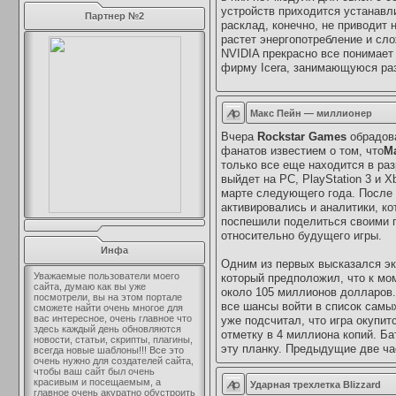
устройств приходится устанавл
Партнер №2
расклад, конечно, не приводит
растет энергопотребление и сл
NVIDIA прекрасно все понимает
фирму Icera, занимающуюся ра
Макс Пейн — миллионер
Вчера
Rockstar Games
обрадов
фанатов известием о том, что
M
только все еще находится в раз
выйдет на РС, PlayStation 3 и X
марте следующего года. После 
активировались и аналитики, ко
поспешили поделиться своими 
относительно будущего игры.
Инфа
Одним из первых высказался эк
Уважаемые пользователи моего
который предположил, что к мо
сайта, думаю как вы уже
около 105 миллионов долларов.
посмотрели, вы на этом портале
все шансы войти в список самых
сможете найти очень многое для
вас интересное, очень главное что
уже подсчитал, что игра окупит
здесь каждый день обновляются
отметку в 4 миллиона копий. Ба
новости, статьи, скрипты, плагины,
эту планку. Предыдущие две ч
всегда новые шаблоны!!! Все это
очень нужно для создателей сайта,
чтобы ваш сайт был очень
красивым и посещаемым, а
Ударная трехлетка Blizzard
главное очень акуратно обустроить