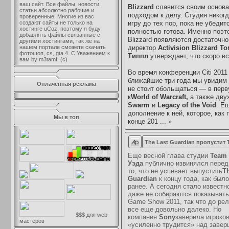
ваш сайт. Все файлы, новости,
Blizzard
славится своим основ
статьи абсолютно рабочие и
подходом к делу. Студия никогд
проверенные! Многие из вас
создают сайты не только на
игру до тех пор, пока не убедитс
хостинге uCoz, поэтому я буду
полностью готова. Именно поэт
добавлять файлы связанные с
Blizzard появляются достаточно
другими хостингами, так же на
нашем портале сможете скачать
директор
Activision Blizzard Т
фотошоп, cs, gta 4. С Уважением к
Типпл
утверждает, что скоро вс
вам by m3tamf. (с)
Во время конференции Citi 2011
ближайшие три года мы увидим с
Оплаченная реклама
не стоит обольщаться — в перв
к
World of Warcraft,
а также дву
Swarm
и
Legacy of the Void
. Е
дополнение к ней, которое, как
Мы в топ
конце 201
...
»
The Last Guardian пропустит
Еще весной глава студии
Team
Уэда
публично извинялся перед
то, что не успевает выпустить
T
Guardian
к концу года, как был
ранее. А сегодня стало известно
даже не собираются показывать
Game Show 2011, так что до рел
все еще довольно далеко. Но
$$$ для web-
компания
Sony
заверила игроков
мастеров
«усиленно трудится» над заве