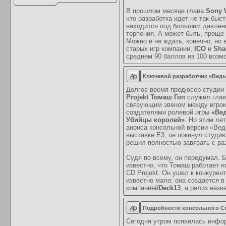
В прошлом месяце глава
Sony 
что разработка идет не так быст
находится под большим давлени
терпения. А может быть, проще
Можно и не ждать, конечно, но
старых игр компании,
ICO
и
Sha
среднем 90 баллов из 100 возм
Ключевой разработчик «Ведь
Долгое время продюсер студии
Projekt
Томаш Гоп
служил гла
связующим звеном между игрок
создателями ролевой игры
«Вед
Убийцы королей»
. Но этим ле
анонса консольной версии «Вед
выставке E3, он покинул студию
решил полностью завязать с ра
Судя по всему, он передумал. 
известно, что Томаш работает н
CD Projekt. Он ушел к конкурен
известно мало: она создается в
компанией
Deck13
, а релиз наз
Подробности консольного Cr
Сегодня утром появилась инфор