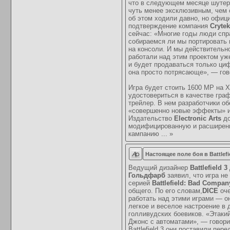
что в следующем месяце шутер
чуть менее эксклюзивным, чем 
об этом ходили давно, но офиц
подтверждение компания
Crytek
сейчас: «Многие годы люди сп
собираемся ли мы портировать 
на консоли. И мы действительн
работали над этим проектом уж
и будет продаваться только ци
она просто потрясающе», — гов
Игра будет стоить 1600 MP на 
удостовериться в качестве гра
трейлер. В нем разработчики о
«совершенно новые эффекты» и
Издательство
Electronic Arts
до
модифицированную и расширенн
кампанию
...
»
Настоящее поле боя в Battlefi
Ведущий дизайнер
Battlefield 3
Гольдфарб
заявил, что игра не
серией
Battlefield: Bad Compan
общего. По его словам,
DICE
оче
работать над этими играми — о
легкое и веселое настроение в 
голливудских боевиков. «Этаки
Джонс с автоматами», — говорит
Battlefield 3 они поставили пе