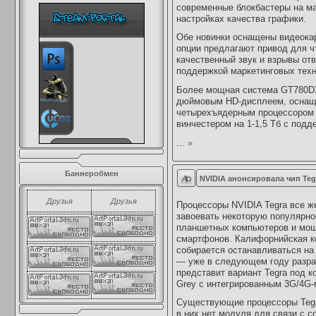
современные блокбастеры на м
настройках качества графики.
Обе новинки оснащены видеокар
опции предлагают привод для чт
качественный звук и взрывы отв
поддержкой маркетинговых тех
Более мощная система GT780DX
дюймовым HD-дисплеем, оснащен
четырехъядерным процессором In
винчестером на 1-1,5 Тб с подд
...
»
Баннеробмен
NVIDIA анонсировала чип Te
Друзья
Друзья
Процессоры NVIDIA Tegra все ж
завоевать некоторую популярно
планшетных компьютеров и мо
смартфонов. Калифорнийская к
собирается останавливаться на
— уже в следующем году разра
представит вариант Tegra под 
Grey с интегрированным 3G/4G
Существующие процессоры Teg
в них нет модуля для связи с с