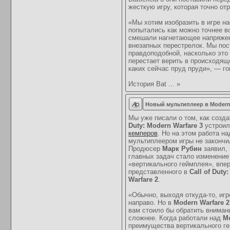
жесткую игру, которая точно о
«Мы хотим изобразить в игре на
попытались как можно точнее в
смешали нагнетающее напряжен
внезапных перестрелок. Мы пос
правдоподобной, насколько это 
перестает верить в происходящ
каких сейчас пруд пруди», — г
История Bat
...
»
Новый мультиплеер в Modern 
Мы уже писали о том, как созд
Duty: Modern Warfare 3
устроил
кемперов
. Но на этом работа на
мультиплеером игры не закончи
Продюсер
Марк Рубин
заявил, 
главных задач стало изменение
«вертикального геймплея», впе
представленного в
Call of Duty
Warfare 2
.
«Обычно, выходя откуда-то, иг
направо. Но в
Modern Warfare 2
вам стоило бы обратить внимани
сложнее. Когда работали над
Mo
преимущества вертикального ге