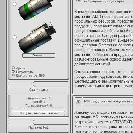
гибридные процессоры
В калифорнийском лагере кипи
компания AMD не исчезает из н
профильных ресурсов, предста
продукты, переносит ожидаемы
процессорные линейки и вообще
очень активно. Сегодня разрабо
официальные поставки 16-ядер
процессоров Opteron на основе 
несколько новых гибридных чипо
компания собирается представи
разблокированным коэффициент
дайджесте событий.
Архив
Самая главная новость дня — 
Результаты
Всего ответов:
588
процессоров под кодовым именем
шестнадцатью вычислительными
вычислительных центров собир
Статистика
Онлайн всего:
1
MSI представила мощные игр
Гостей:
1
Пользователей:
0
Линейку светящихся игровых но
Сегодняшние посетители
компании MSI пополнили новин
встречайте системы GT780DXR
Компьютеры оснащены по посл
Партнер №1
техники и точно позволят играт